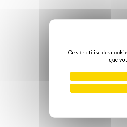
Ce site utilise des cooki
que vou