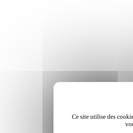
Ce site utilise des cook
vou