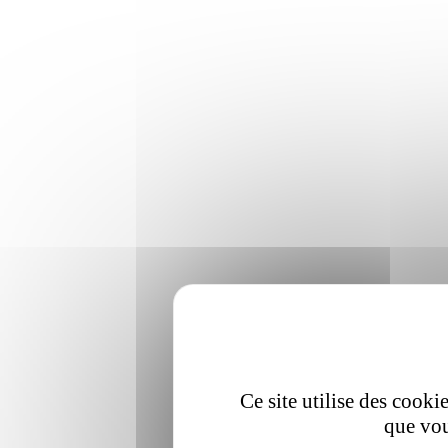
Ce site utilise des cooki
que vou