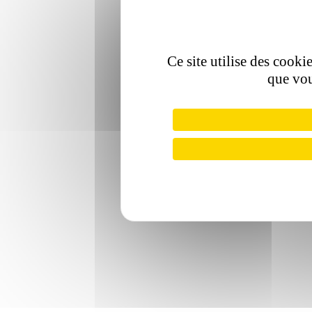
Ce site utilise des cooki
que vou