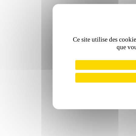
Ce site utilise des cooki
que vou