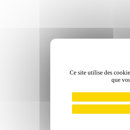
Ce site utilise des cooki
que vou