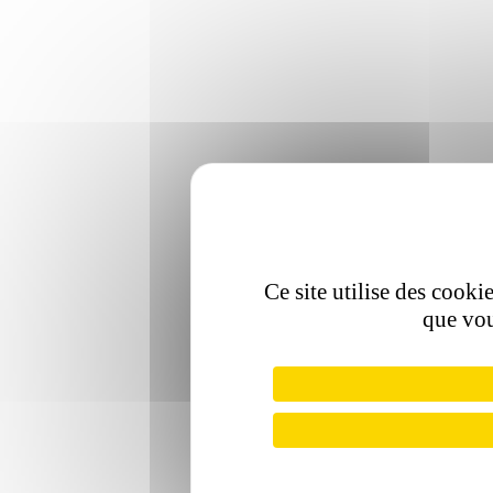
Ce site utilise des cooki
que vou