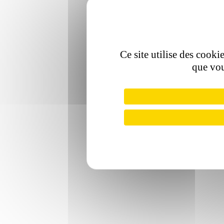
Ce site utilise des cooki
que vou