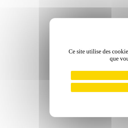
Ce site utilise des cooki
que vou