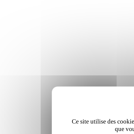
Ce site utilise des cooki
que vou