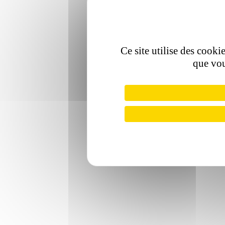
Ce site utilise des cooki
que vou