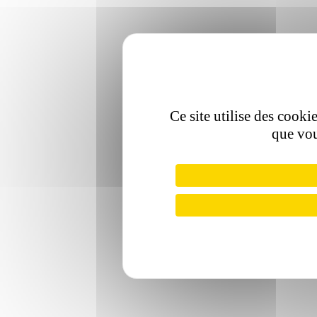
Ce site utilise des cooki
que vou