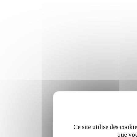
Ce site utilise des cooki
que vou