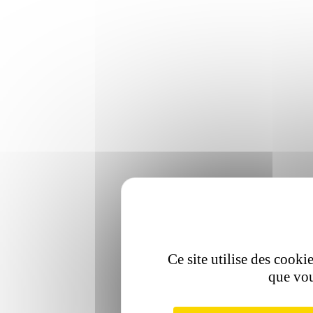
Ce site utilise des cooki
que vou