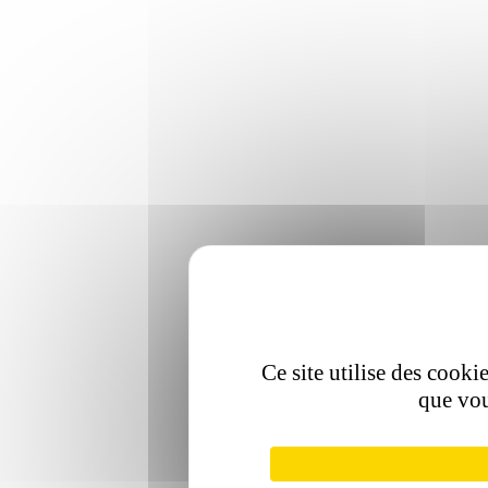
Ce site utilise des cooki
que vou