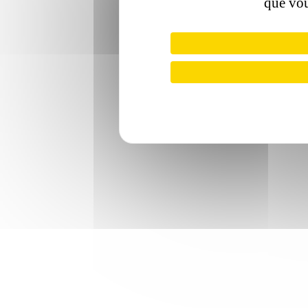
que vou