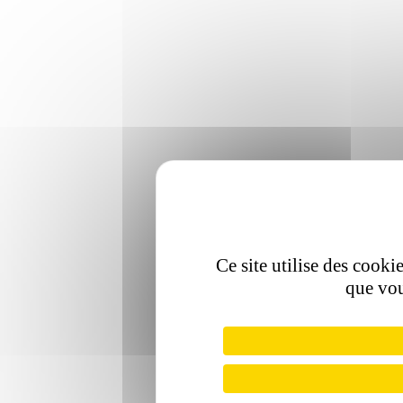
Ce site utilise des cooki
que vou