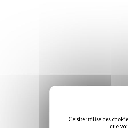
Ce site utilise des cooki
que vou