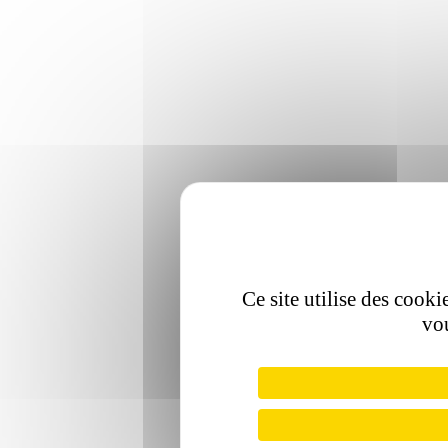
Ce site utilise des cook
vou