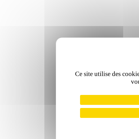
Ce site utilise des cook
vou