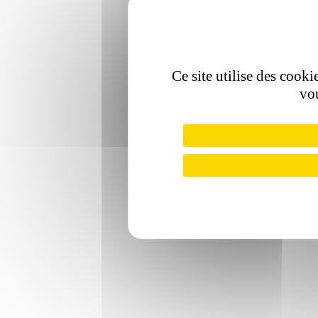
Ce site utilise des cook
vou