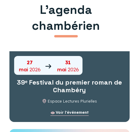
L’agenda
chambérien
27
31
mai
2026
mai
2026
39ᵉ Festival du premier roman de
Chambéry
Espace Lectures Plurielles
Voir l'événement