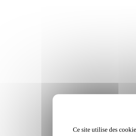
Ce site utilise des cooki