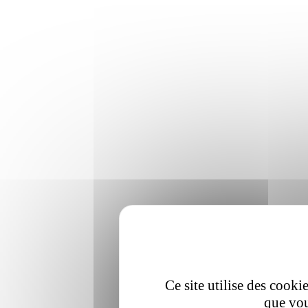
Ce site utilise des cooki
que vou