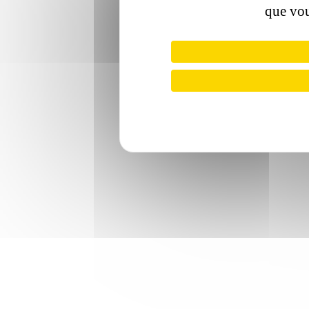
que vou