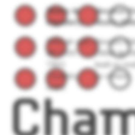
Mairie de
Horaires d'
Chambéry
Mairie (Hôt
Hôtel de ville -
Horaires d'ét
BP 11105
l'Hôtel de Vil
73011
lundi au ven
Chambéry
en continu.
cedex