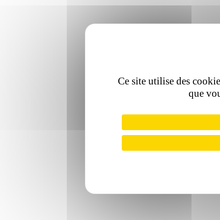
Ce site utilise des cooki
que vou