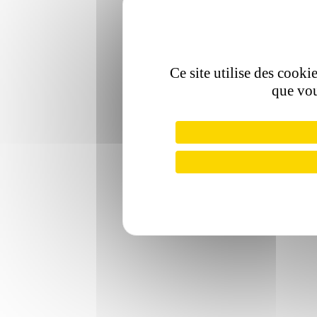
Ce site utilise des cooki
que vou