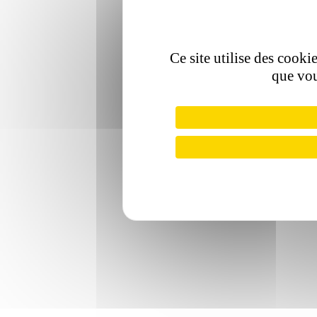
Ce site utilise des cooki
que vou