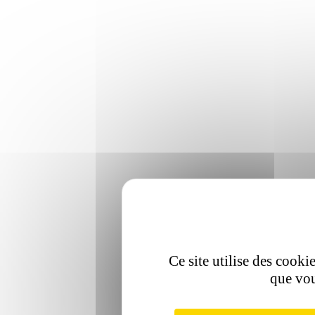
Ce site utilise des cooki
que vou