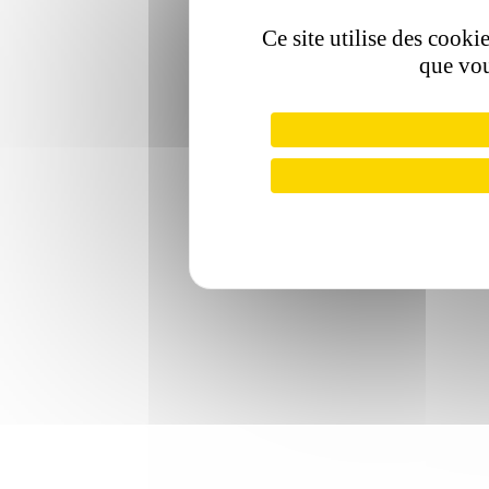
Ce site utilise des cooki
que vou