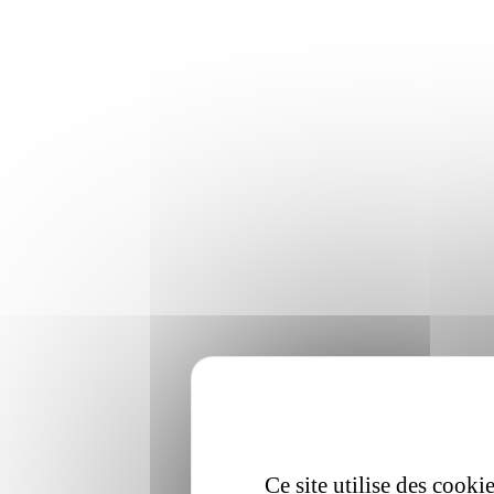
Ce site utilise des cooki