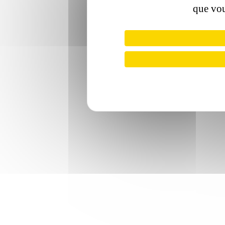
que vou