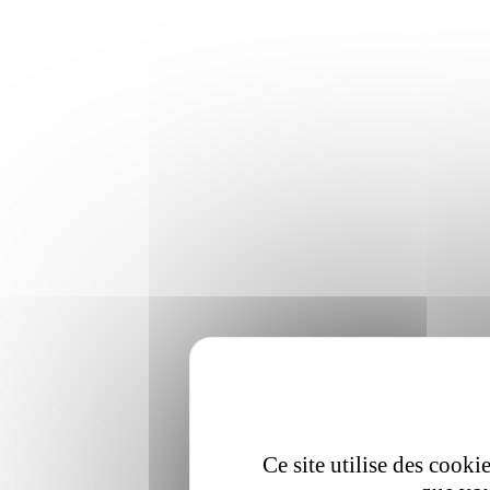
Ce site utilise des cooki