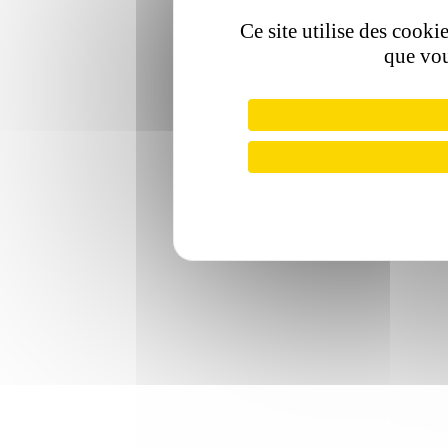
Ce site utilise des cooki
que vou