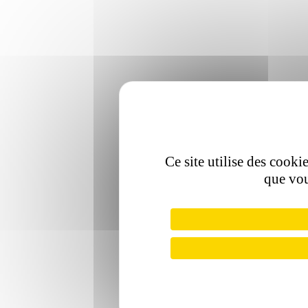
Ce site utilise des cooki
que vou