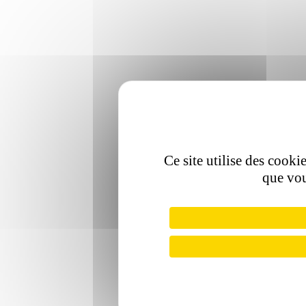
Ce site utilise des cooki
que vou