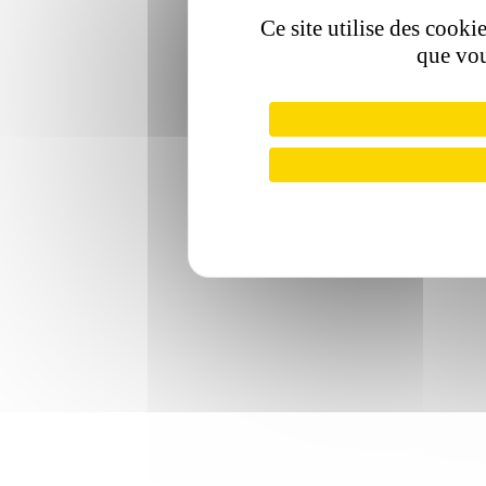
Ce site utilise des cooki
que vou