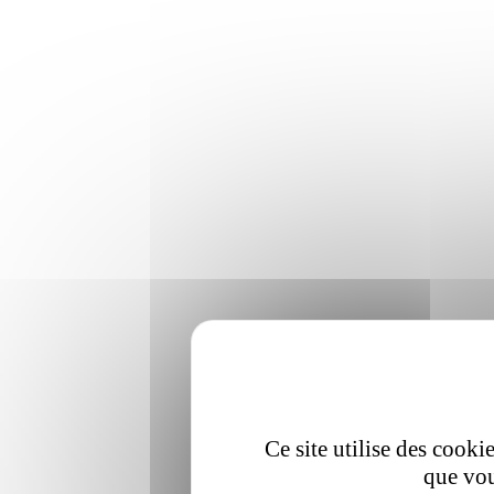
Ce site utilise des cooki
que vou