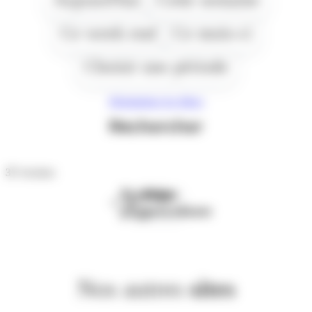
Ce week end
Ce mois-ci
Choisir une période
Réinitialiser les filtres
Rechercher
37
résultats
Première
Page
page
précédente
Nos autres
sites