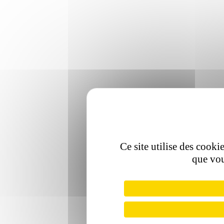
Ce site utilise des cooki
que vou