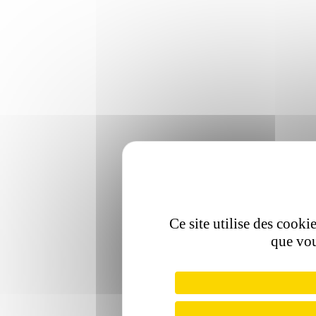
Ce site utilise des cooki
que vou