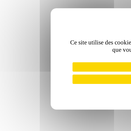
Ce site utilise des cooki
que vou