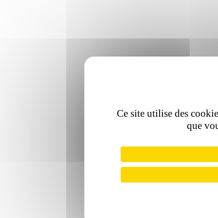
Ce site utilise des cooki
que vou