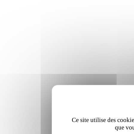
Ce site utilise des cooki
que vou