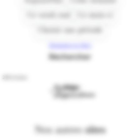
Ce week end
Ce mois-ci
Choisir une période
Réinitialiser les filtres
Rechercher
219
résultats
Première
Page
page
précédente
Nos autres
sites