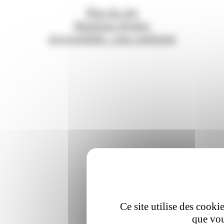
Plan du site
Mentions légales
Accessibilité : non conforme
Ce site utilise des cooki
que vou