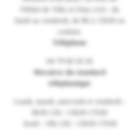
l'Hôtel de Ville et l'état civil : du
lundi au vendredi, de 8h à 15h30 en
continu.
Téléphone
04 79 60 20 20
Horaires du standard
téléphonique
Lundi, mardi, mercredi et vendredi :
8h30-12h / 13h30-17h30
Jeudi : 10h-12h / 13h30-17h30