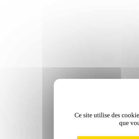
Ce site utilise des cooki
que vou