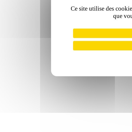
Ce site utilise des cooki
que vou