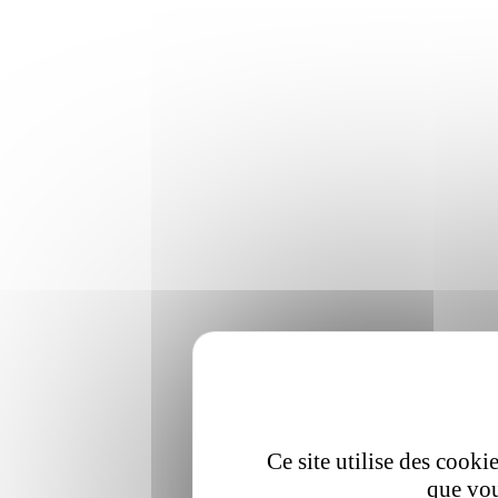
Ce site utilise des cooki
que vou