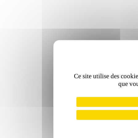
Ce site utilise des cooki
que vou