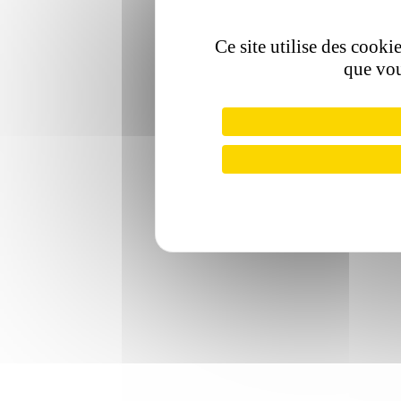
Ce site utilise des cooki
que vou